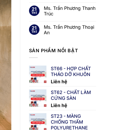
Ms. Trần Phương Thanh
21
Th1
Trúc
Ms. Trần Phương Thoại
21
Th1
An
SẢN PHẨM NỔI BẬT
ST66 - HỢP CHẤT
THÁO DỠ KHUÔN
Liên hệ
ST62 - CHẤT LÀM
CỨNG SÀN
Liên hệ
ST23 - MÀNG
CHỐNG THẤM
POLYURETHANE