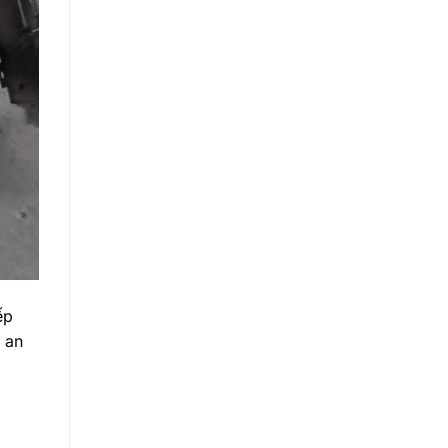
ếp
 an