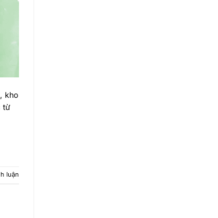
, kho
 từ
nh luận
u