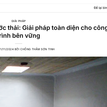
Để lại bì
GIẢI PHÁP
c thải: Giải pháp toàn diện cho côn
trình bên vững
21/11/2024
BỞI
CHỐNG THẤM SƠN TINH