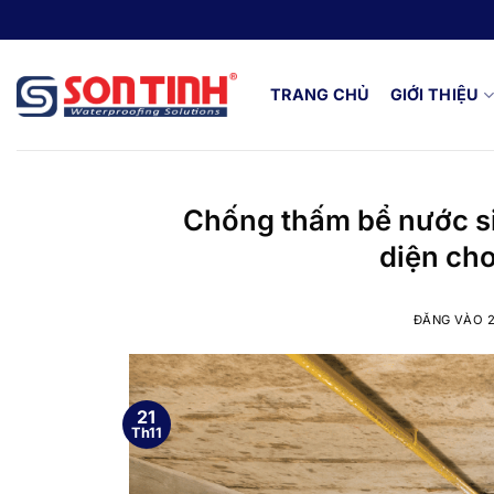
Bỏ
qua
nội
dung
TRANG CHỦ
GIỚI THIỆU
Chống thấm bể nước si
diện cho
ĐĂNG VÀO
21
Th11