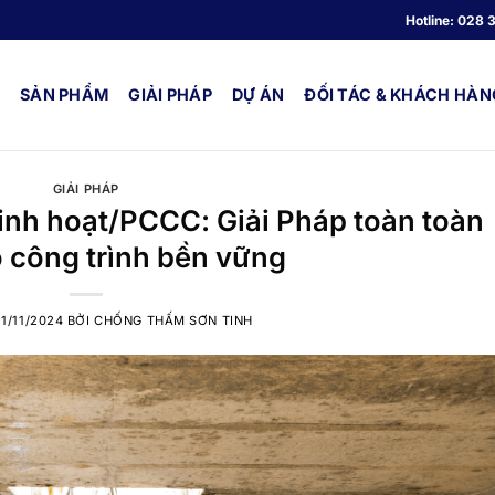
Hotline:
028 
SẢN PHẨM
GIẢI PHÁP
DỰ ÁN
ĐỐI TÁC & KHÁCH HÀN
GIẢI PHÁP
nh hoạt/PCCC: Giải Pháp toàn toàn
 công trình bền vững
21/11/2024
BỞI
CHỐNG THẤM SƠN TINH