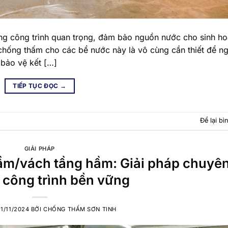
ng công trình quan trọng, đảm bảo nguồn nước cho sinh ho
hống thấm cho các bể nước này là vô cùng cần thiết để n
 bảo vệ kết […]
TIẾP TỤC ĐỌC
→
Để lại bì
GIẢI PHÁP
ầm/vách tầng hầm: Giải pháp chuyê
 công trình bền vững
21/11/2024
BỞI
CHỐNG THẤM SƠN TINH