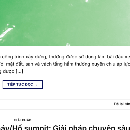
 công trình xây dựng, thường được sử dụng làm bãi đậu xe
ới mặt đất, sàn và vách tầng hầm thường xuyên chịu áp lực
g được […]
TIẾP TỤC ĐỌC
→
Để lại bì
GIẢI PHÁP
áy/Hố sumpit: Giải pháp chuyên sâ