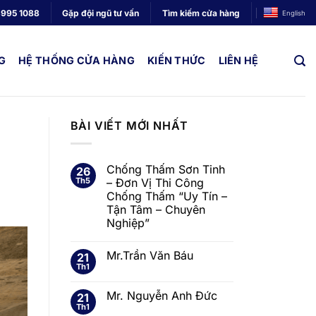
3995 1088
Gặp đội ngũ tư vấn
Tìm kiếm cửa hàng
English
G
HỆ THỐNG CỬA HÀNG
KIẾN THỨC
LIÊN HỆ
BÀI VIẾT MỚI NHẤT
Chống Thấm Sơn Tinh
26
Th5
– Đơn Vị Thi Công
Chống Thấm “Uy Tín –
Tận Tâm – Chuyên
Nghiệp”
Mr.Trần Văn Báu
21
Th1
Mr. Nguyễn Anh Đức
21
Th1