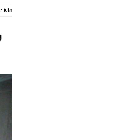
nh luận
g