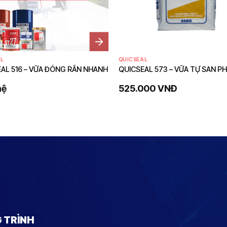
AL
QUICSEAL
AL 516 – VỮA ĐÓNG RẮN NHANH
QUICSEAL 573 – VỮA TỰ SAN P
hệ
525.000
VNĐ
G TRÌNH