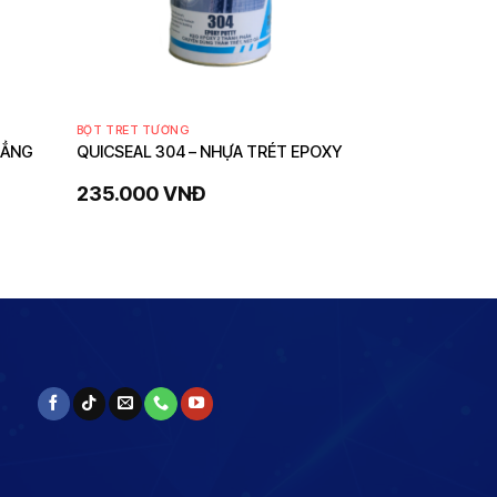
BỘT TRÉT TƯỜNG
HẲNG
QUICSEAL 304 – NHỰA TRÉT EPOXY
235.000
VNĐ