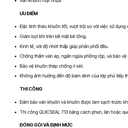
Ván khuôn mặt nhựa
ƯU ĐIỂM
Đặc tính tháo khuôn tốt, vượt trội so với việc sử dụng 
Giảm bọt khí trên bề mặt bê tông.
Kinh tế, với độ nhớt thấp giúp phân phối đều.
Chống thấm ván ép, ngăn ngừa phồng rộp, và bảo vệ
Bảo vệ khuôn thép chống rỉ sét.
Không ảnh hưởng đến độ bám dính của lớp phủ tiếp t
THI CÔNG
Đảm bảo ván khuôn và khuôn được làm sạch trước khi
Thi công QUICSEAL 713 bằng cách phun, lăn hoặc qué
ĐÓNG GÓI VÀ ĐỊNH MỨC