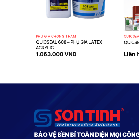
PHỤ GIA CHỐNG THẤM
QUICSE
QUICSEAL 608 – PHỤ GIA LATEX
EAL
QUICSE
ACRYLIC
1.063.000
VNĐ
Liên 
BẢO VỆ BỀN BỈ TOÀN DIỆN MỌI CÔN