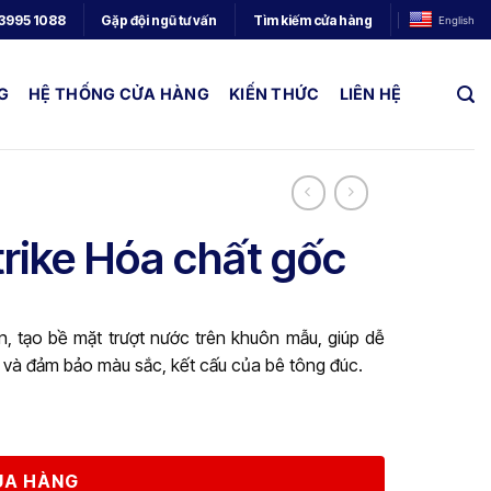
3995 1088
Gặp đội ngũ tư vấn
Tìm kiếm cửa hàng
English
G
HỆ THỐNG CỬA HÀNG
KIẾN THỨC
LIÊN HỆ
trike Hóa chất gốc
, tạo bề mặt trượt nước trên khuôn mẫu, giúp dễ
và đảm bảo màu sắc, kết cấu của bê tông đúc.
MUA HÀNG