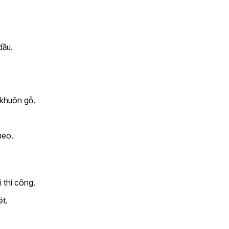
dầu.
 khuôn gỗ.
heo.
 thi công.
t.