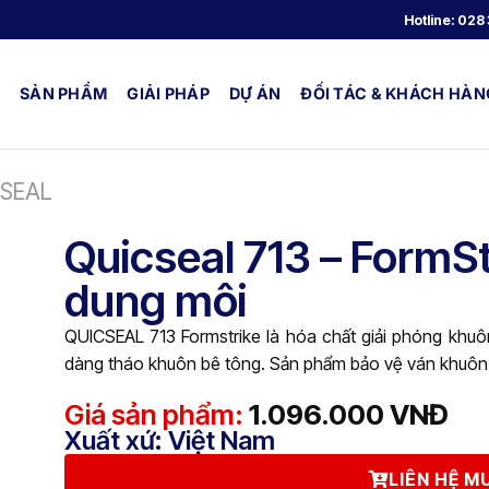
Hotline:
028 
SẢN PHẨM
GIẢI PHÁP
DỰ ÁN
ĐỐI TÁC & KHÁCH HÀN
CSEAL
Quicseal 713 – FormS
dung môi
QUICSEAL 713 Formstrike là hóa chất giải phóng khuôn
dàng tháo khuôn bê tông. Sản phẩm bảo vệ ván khuôn 
Giá sản phẩm:
1.096.000
VNĐ
Xuất xứ: Việt Nam
LIÊN HỆ 