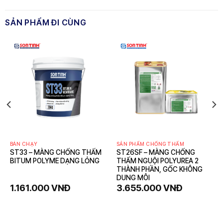
BÁN CHẠY
SẢN PHẨM CHỐNG THẤM
ST33 – MÀNG CHỐNG THẤM
ST26SF – MÀNG CHỐNG
BITUM POLYME DẠNG LỎNG
THẤM NGUỘI POLYUREA 2
THÀNH PHẦN, GỐC KHÔNG
DUNG MÔI
1.161.000
VNĐ
3.655.000
VNĐ