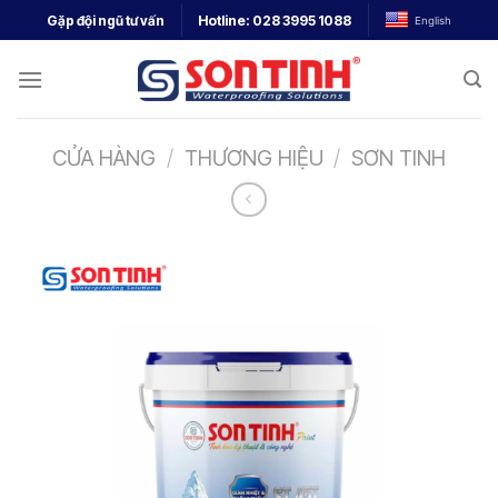
Gặp đội ngũ tư vấn
Hotline:
028 3995 1088
English
CỬA HÀNG
/
THƯƠNG HIỆU
/
SƠN TINH