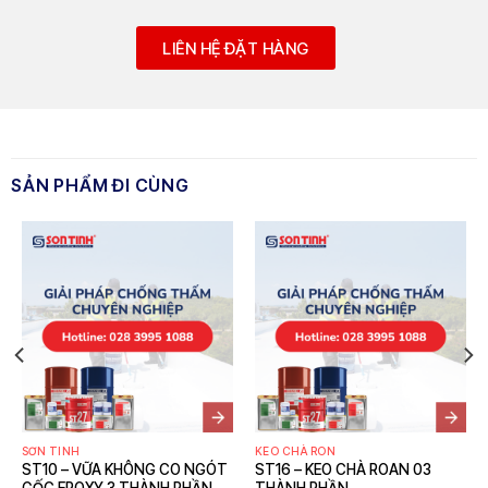
LIÊN HỆ ĐẶT HÀNG
SƠN TINH
KEO CHÀ RON
ST10 – VỮA KHÔNG CO NGÓT
ST16 – KEO CHÀ ROAN 03
GỐC EPOXY 3 THÀNH PHẦN
THÀNH PHẦN