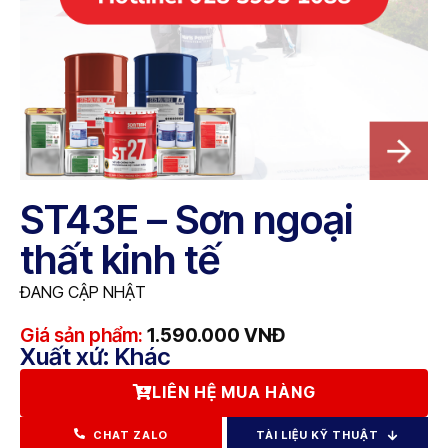
ST43E – Sơn ngoại
thất kinh tế
ĐANG CẬP NHẬT
Giá sản phẩm:
1.590.000
VNĐ
Xuất xứ: Khác
LIÊN HỆ MUA HÀNG
CHAT ZALO
TÀI LIỆU KỸ THUẬT