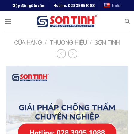
Gặp đội ngũ tư vấn
Hotline:
028 3995 1088
English
CỬA HÀNG
/
THƯƠNG HIỆU
/
SƠN TINH