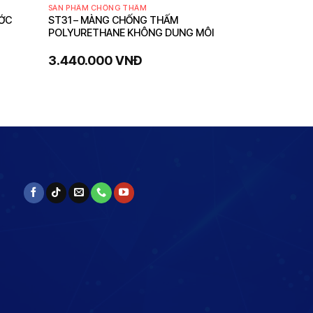
SẢN PHẨM CHỐNG THẤM
ƯỚC
ST31 – MÀNG CHỐNG THẤM
POLYURETHANE KHÔNG DUNG MÔI
3.440.000
VNĐ