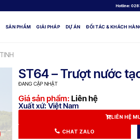
Hotline:
028 
SẢN PHẨM
GIẢI PHÁP
DỰ ÁN
ĐỐI TÁC & KHÁCH HÀN
TINH
ST64 – Trượt nước tạo
ĐANG CẬP NHẬT
Giá sản phẩm:
Liên hệ
Xuất xứ: Việt Nam
LIÊN HỆ 
CHAT ZALO