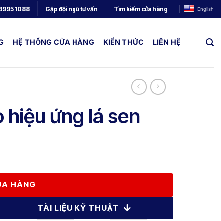
3995 1088
Gặp đội ngũ tư vấn
Tìm kiếm cửa hàng
English
G
HỆ THỐNG CỬA HÀNG
KIẾN THỨC
LIÊN HỆ
 hiệu ứng lá sen
MUA HÀNG
TÀI LIỆU KỸ THUẬT