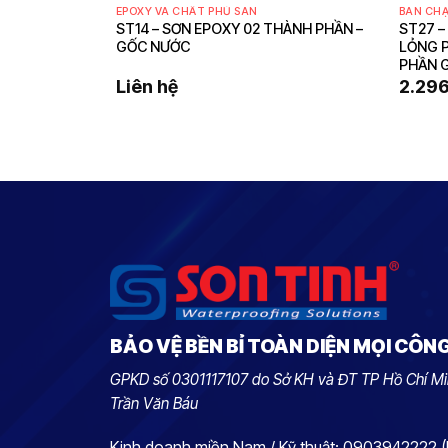
EPOXY VÀ CHẤT PHỦ SÀN
BÁN CH
VỆ DẠNG LỎNG
ST14 – SƠN EPOXY 02 THÀNH PHẦN –
ST27 
ÀNH PHẦN GỐC
GỐC NƯỚC
LỎNG 
PHẦN 
Liên hệ
2.29
BẢO VỆ BỀN BỈ TOÀN DIỆN MỌI CÔN
GPKD số 0301117107 do Sở KH và ĐT TP Hồ Chí Mi
Trần Văn Báu
Kinh doanh miền Nam / Kỹ thuật: 0903942222 