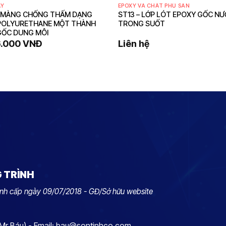
ẠY
EPOXY VÀ CHẤT PHỦ SÀN
– MÀNG CHỐNG THẤM DẠNG
ST13 – LỚP LÓT EPOXY GỐC N
POLYURETHANE MỘT THÀNH
TRONG SUỐT
GỐC DUNG MÔI
6.000
VNĐ
Liên hệ
G TRÌNH
nh cấp ngày 09/07/2018 - GĐ/Sở hữu website
(Mr Báu) - Email: bau@sontinhco.com