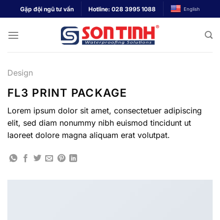
Bỏ
Gặp đội ngũ tư vấn
Hotline:
028 3995 1088
English
qua
nội
dung
Design
FL3 PRINT PACKAGE
Lorem ipsum dolor sit amet, consectetuer adipiscing
elit, sed diam nonummy nibh euismod tincidunt ut
laoreet dolore magna aliquam erat volutpat.